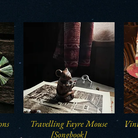
ons
Travelling Fayre Mouse
Vin
Schnellansicht
[Songbook]