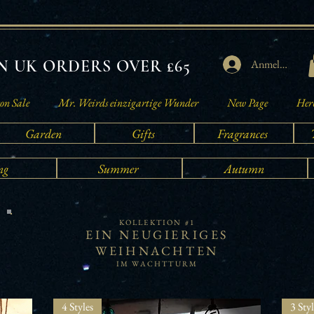
 UK ORDERS OVER £65
Anmelden
on Sale
Mr. Weirds einzigartige Wunder
New Page
Herb
Garden
Gifts
Fragrances
ng
Summer
Autumn
KOLLEKTION #1
EIN NEUGIERIGES
WEIHNACHTEN
IM WACHTTURM
4 Styles
3 Styl