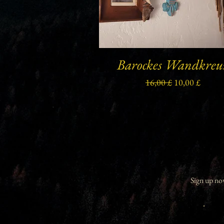
Barockes Wandkreu
Schnellansicht
Standardpreis
Sale-Preis
16,00 £
10,00 £
Sign up now 