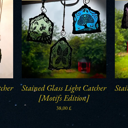
tcher
Stained Glass Light Catcher
Stai
Schnellansicht
[Motifs Edition]
Preis
38,00 £