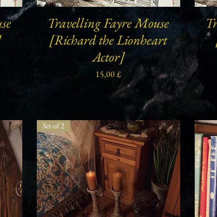
use
Travelling Fayre Mouse
Tr
Schnellansicht
]
[Richard the Lionheart
Actor]
Preis
15,00 £
Set of 2