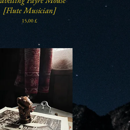
[Flute Musician]
Preis
15,00 £