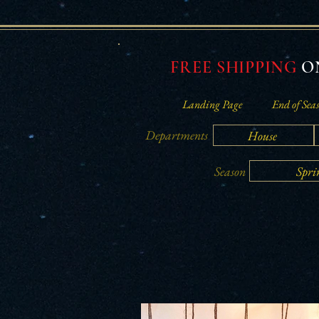
FREE SHIPPING
ON
Landing Page
End of Seas
Departments
House
Spri
Season