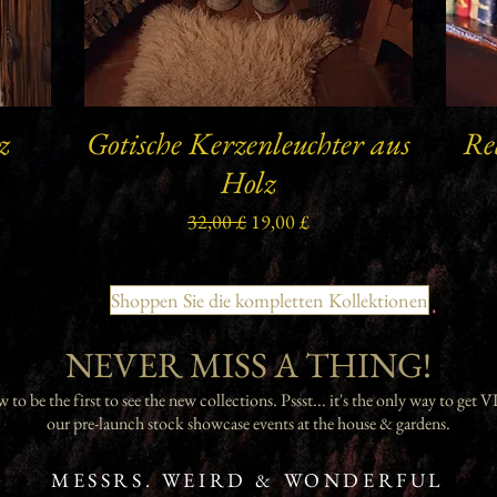
z
Gotische Kerzenleuchter aus
Re
Schnellansicht
Holz
Standardpreis
Sale-Preis
32,00 £
19,00 £
Shoppen Sie die kompletten Kollektionen
NEVER MISS A THING!
to be the first to see the new collections. Pssst... it's the only way to get V
our pre-launch stock showcase events at the house & gardens.
MESSRS. WEIRD & WONDERFUL