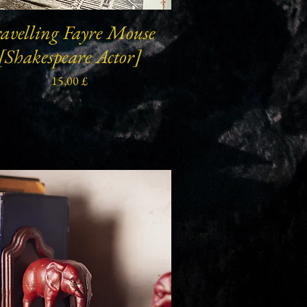
avelling Fayre Mouse
Schnellansicht
[Shakespeare Actor]
Preis
15,00 £