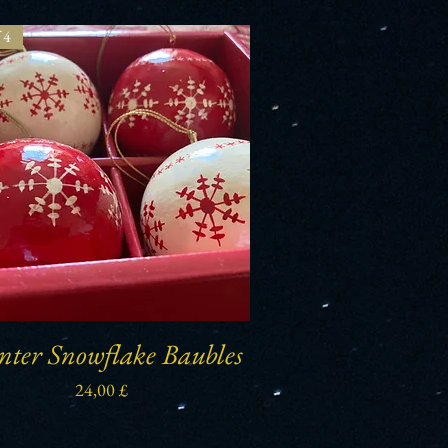
 4
ter Snowflake Baubles
Schnellansicht
Preis
24,00 £