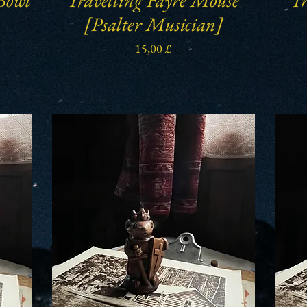
[Psalter Musician]
Preis
15,00 £