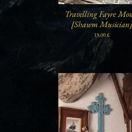
Travelling Fayre Mo
Schnellansicht
[Shawm Musician
Preis
15,00 £