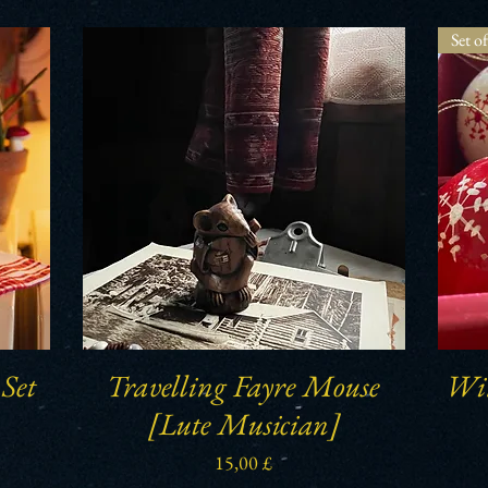
Set of
 Set
Travelling Fayre Mouse
Win
Schnellansicht
[Lute Musician]
Preis
15,00 £