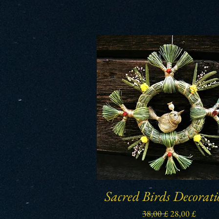
Sacred Birds Decorati
Schnellansicht
Standardpreis
Sale-Preis
38,00 £
28,00 £