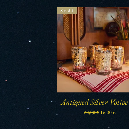
Set of 4
Antiqued Silver Votive
Schnellansicht
Standardpreis
Sale-Preis
22,00 £
16,00 £