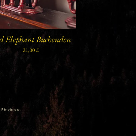
d Elephant Buchenden
Schnellansicht
Preis
21,00 £
IP invites to