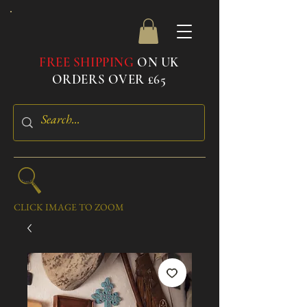
FREE SHIPPING
ON UK
ORDERS OVER £65
CLICK IMAGE TO ZOOM