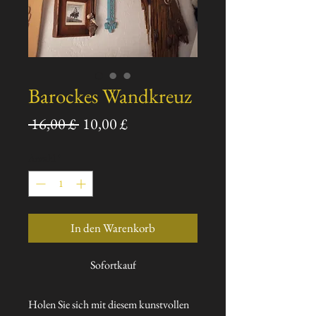
Barockes Wandkreuz
Standardpreis
Sale-
 16,00 £ 
10,00 £
Preis
Anzahl
*
In den Warenkorb
Sofortkauf
Holen Sie sich mit diesem kunstvollen