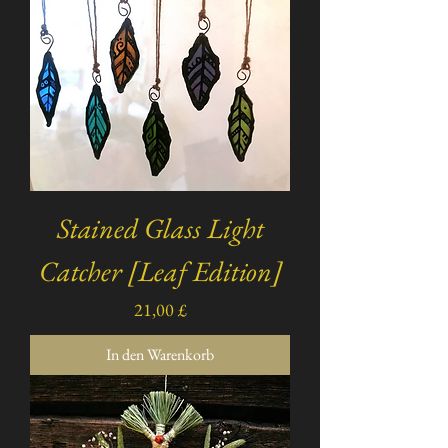
Stained Glass Light
Catcher [Leaf Edition]
Preis
21,00 £
In den Warenkorb