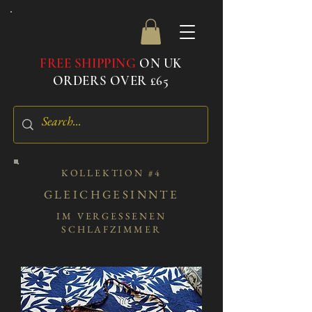
FREE SHIPPING
ON UK
ORDERS OVER £65
KOLLEKTION #4
GLEICHGESINNTE
IM VERGESSENEN
SCHLAFZIMMER